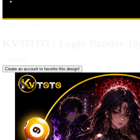
Popular Products
Shop All Designs
KVTOTO
KV TOTO
KVTOTO DAFTAR
KVT
Design ID: 74235272
KVTOTO : Login Bandar Tog
I
IDR10,000
Create an account to favorite this design!