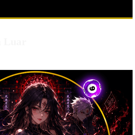
EL ONLINE
n Luar